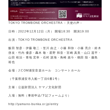
TOKYO TROMBONE ORCHESTRA －天使の声－
日時：2022年12月12日（月） 開場18:30 開演19:00
出演：TOKYO TROMBONE ORCHESTRA
飯田 智彦・伊藤 敬二・笠川 由之・小篠 和弥・小篠 亮介・鈴木
啓友・竹内 優彦・轟木 敬・星野 和音・宮崎 真美・山口 遥平・
山田 裕治・青地 宏幸・石村 源海・角崎 政斗・鶴田 陸・藤島
裕也
会場：J:COM浦安音楽ホール コンサートホール
（千葉県浦安市入船一丁目6番1号）
主催：公益財団法人 ヤマノ文化財団
入場：無料（事前申込/下記フォームより）
http://yamano-bunka.or.jp/entry