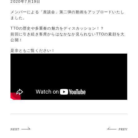
2020年7月19日​
メンバーによる「座談会」第二弾の動画をアップロードいたし
ました。
TTOの歴史や多重奏の魅力をディスカッション！？
前回に引き続き客席からはなかなか見られないTTOの素顔を大
公開！
​是非ともご覧ください！
NEXT
PREV