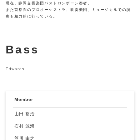
現在、静岡交響楽団バストロンボーン奏者。
また首都圏のプロオーケストラ、吹奏楽団、ミュージカルでの演
奏も精力的に行っている。
Bass
Edwards
Member
山田 裕治
石村 源海
笠川 由之