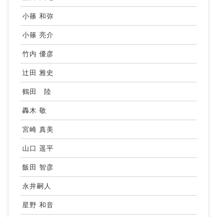
小篠 和弥
小篠 亮介
竹内 優彦
辻田 雅史
鶴田 陸
轟木 敬
宮崎 真美
山口 遥平
飯田 智彦
永井嗣人
星野 和音