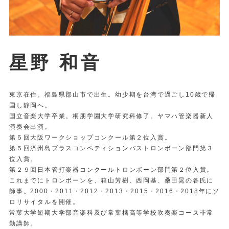
星野 和音
東京在住。福島県郡山市で出生。幼少期を台湾で過ごし10歳で帰
国し静岡へ。
国立音楽大学卒業。桐朋学園大学研究科修了。ヤマハ管楽器新人
演奏会出演。
第５回大阪ワークショップコンクール第２位入賞。
第５回済州島ブラスコンペティションバストロンボーン部門第３
位入賞。
第２９回日本管打楽器コンクールトロンボーン部門第２位入賞。
これまでにトロンボーンを、箱山芳樹、西岡基、桑田晃の各氏に
師事。2000・2011・2012・2013・2015・2016・2018年にソ
ロリサイタルを開催。
常葉大学短期大学部音楽科及び常葉橘高等学校吹奏楽コース非常
勤講師。