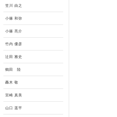
笠川 由之
小篠 和弥
小篠 亮介
竹内 優彦
辻田 雅史
鶴田 陸
轟木 敬
宮崎 真美
山口 遥平