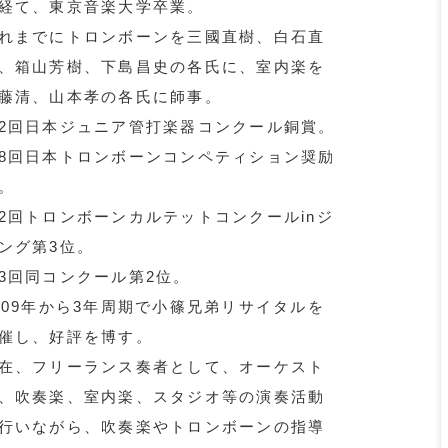
経て、東京音楽大学卒業。
れまでにトロンボーンを三國直樹、白石直
、箱山芳樹、下島昌史の各氏に、室内楽を
藤清、山本孝の各氏に師事。
2回日本ジュニア管打楽器コンクール銅賞。
8回日本トロンボーンコンペティション奨励
。
2回トロンボーンカルテットコンクールinジ
ング第3位。
3回同コンクール第2位。
009年から3年周期で小篠兄弟リサイタルを
催し、好評を博す。
在、フリーランス奏者として、オーケスト
、吹奏楽、室内楽、スタジオ等の演奏活動
行いながら、吹奏楽やトロンボーンの指導