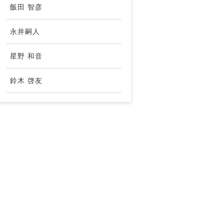
飯田 智彦
永井嗣人
星野 和音
鈴木 啓友