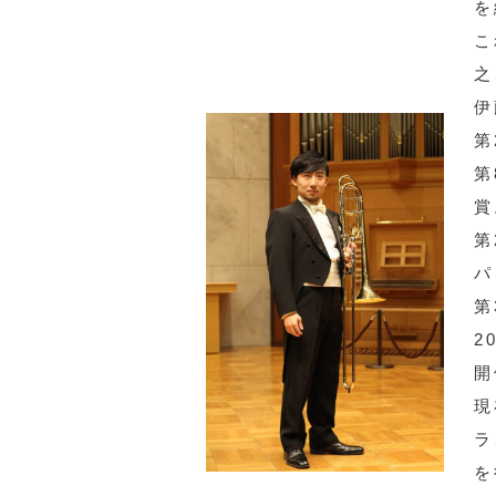
を
こ
之
伊
第
第
賞
第
パ
第
2
開
現
ラ
を